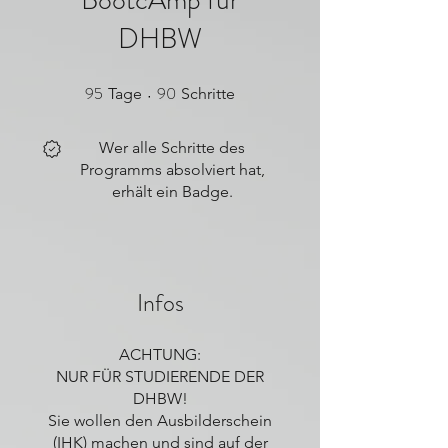
BootcAmp für
DHBW
95
90
95 Tage
90 Schritte
Tage
Schritte
Wer alle Schritte des
Programms absolviert hat,
erhält ein Badge.
Infos
ACHTUNG:
NUR FÜR STUDIERENDE DER
DHBW!
Sie wollen den Ausbilderschein
(IHK) machen und sind auf der