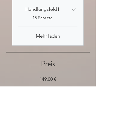
Handlungsfeld1
.
15 Schritte
Mehr laden
Preis
149,00 €
Teilen