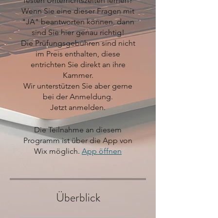
festen Unterrichtszeiten lernen?
Wenn Sie eine dieser Fragen mit
"JA" beantworten können, dann
sind Sie hier genau richtig!
Die Prüfungsgebühren sind nicht
im Preis enthalten, diese
entrichten Sie direkt an ihre
Kammer.
Wir unterstützen Sie aber gerne
bei der Anmeldung.
Jetzt anmelden.
Die Teilnahme an diesem
Programm ist über die App von
Wix möglich.
App öffnen
Überblick